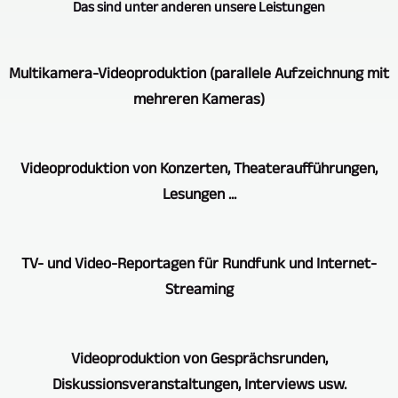
Das sind unter anderen unsere Leistungen
Multikamera-Videoproduktion (parallele Aufzeichnung mit
mehreren Kameras)
STUTTGART
Videoproduktion von Konzerten, Theateraufführungen,
VIDEOPRODUKTION
Lesungen ...
bietet
Ihnen
Für
die
TV- und Video-Reportagen für Rundfunk und Internet-
die
Video-
Streaming
Videoaufzeichnung
Aufzeichnung
von
mit
Auch
Konzerten,
mehreren
Videoproduktion von Gesprächsrunden,
in
Theateraufführungen,
Kameras
Diskussionsveranstaltungen, Interviews usw.
diesem