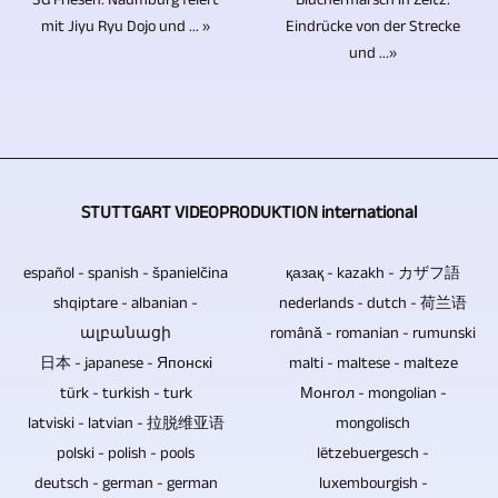
erdenklichen
Blüchermarsch in Zeitz:
dass
SG Friesen: Naumburg feiert
Kameramänner
oder
eine
Eindrücke von der Strecke
mit Jiyu Ryu Dojo und ... »
Bereichen
diese
sind
aus
Veranstaltung
und ...»
zu
keinerlei
nicht
anderen
mit
recherchieren
elektronische
notwendig.
Quellen
Publikum
und
Komponenten
integriert
handelt,
Video-
enthalten.
werden,
können
Beiträge
Als
können
STUTTGART VIDEOPRODUKTION international
auch
und
Erinnerung,
Sie
hier
TV-
zum
dies
español - spanish - španielčina
қазақ - kazakh - カザフ語
fernsteuerbare
Reportagen
Verschenken
gern
shqiptare - albanian -
nederlands - dutch - 荷兰语
Kameras
zu
oder
übermitteln.
ալբանացի
română - romanian - rumunski
zum
produzieren.
auch
日本 - japanese - Японскі
malti - maltese - malteze
Tonspuren
Einsatz
den
türk - turkish - turk
Монгол - mongolian -
von
kommen.
Verkauf
latviski - latvian - 拉脱维亚语
mongolisch
Konzertaufzeichnungen
Der
sind
polski - polish - pools
lëtzebuergesch -
können
Zeitaufwand
deutsch - german - german
Blu-
luxembourgish -