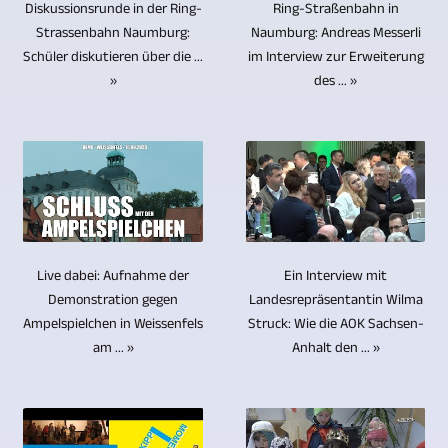
auch
Soll
viele
Ring-Straßenbahn in
Diskussionsrunde in der Ring-
und
Bühnenpräsentation
Miete.
bei
bei
Naumburg: Andreas Messerli
Strassenbahn Naumburg:
hundert
Blu-
aus
Ohne
4K/UHD
im Interview zur Erweiterung
Interviews
Schüler diskutieren über die ...
Video-
ray-
verschiedenen
den
des ... »
»
gewährleistet.
mit
Reportagen
Discs
Perspektiven
Videoschnitt
Der
nur
und
in
auf
kann
Videoschnitt
einer
TV-
geringen
Video
eine
erfolgt
Person
Beiträge
Stückzahlen.
aufgezeichnet
Videoproduktion
mittels
der
produziert
Wenn
werden,
nicht
professioneller
Fragensteller
und
es
können
vollendet
Software
nicht
ausgestrahlt.
um
Ein Interview mit
Live dabei: Aufnahme der
wir
werden.
auf
im
Die
Landesrepräsentantin Wilma
die
Demonstration gegen
dies
Schon
Hochleistungsrechnern.
Bild
Struck: Wie die AOK Sachsen-
Ampelspielchen in Weissenfels
Themen
Archivierung
im
während
Schon
gezeigt
Anhalt den ... »
am ... »
waren
von
Multikameraverfahren
des
heute
werden,
so
Audio-,
realisieren.
Schnittvorgangs
bietet
reichen
vielfälltig
Video-
Zum
von
STUTTGART
zwei
wie