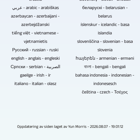
عربي - arabic - arabiškas
беларускі - belarusian -
azərbaycan - azerbaijani -
belarus
azerbejdžanski
íslenskur - icelandic - basa
tiếng việt - vietnamese -
islandia
vjetnamietis
slovenščina - slovenian - basa
Русский - russian - ruski
slovenia
english - anglais - engleski
հայերեն - armenian - erməni
Српски - serbian - الصربية
বাংলা - bengali - bengali
gaeilge - irish - ír
bahasa indonesia - indonesian -
italiano - italian - olasz
indonesesch
čeština - czech - Τσέχος
Oppdatering av siden laget av Yun Morris - 2026.08.07 - 19:01:12