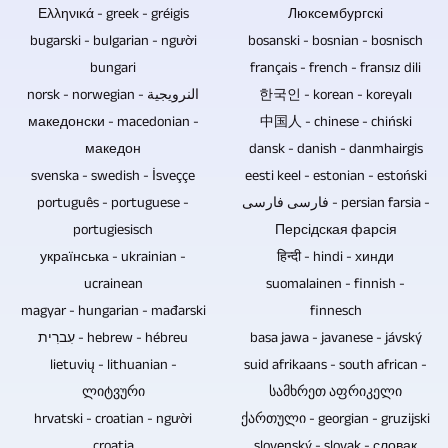
ebenfalls
kann
Ελληνικά - greek - gréigis
Люксембургскі
ray-
neu
reduziert
bugarski - bulgarian - người
bosanski - bosnian - bosnisch
Discs,
gemischt
werden,
bungari
français - french - fransız dili
DVDs
und
insofern
norsk - norwegian - النرويجية
한국인 - korean - koreyalı
und
gemastert
es
македонски - macedonian -
中国人 - chinese - chiński
CDs
werden.
македон
dansk - danish - danmhairgis
sich
für
svenska - swedish - İsveççe
eesti keel - estonian - estoński
bei
Musik
português - portuguese -
فارسی فارسی - persian farsia -
der
und
portugiesisch
Персідская фарсія
Videoaufzeichnung
Video
українська - ukrainian -
हिन्दी - hindi - хинди
um
daher
ucrainean
suomalainen - finnish -
Gespräche
die
magyar - hungarian - mađarski
finnesch
und
erste
עִברִית - hebrew - hébreu
basa jawa - javanese - jávský
Interviews
Wahl.
lietuvių - lithuanian -
suid afrikaans - south african -
ohne
ლიტვური
სამხრეთ აფრიკელი
Publikum
hrvatski - croatian - người
ქართული - georgian - gruzijski
handelt.
croatia
slovenský - slovak - словак