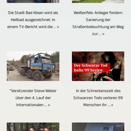
bei
vielfälltig
In
verschiedenen
der
auf
Interviews
wie
Bezug
Weißenfels: Anlieger fordern
Perspektiven
Die Stadt Bad Kösen wird als
logisch
Hochleistungsrechnern.
mit
die
auf
Sanierung der
Heilbad ausgezeichnet: In
aufzunehmen.
folgende
STUTTGART
nur
Straßenbeleuchtung am Weg
einem TV-Bericht wird die ... »
Orte,
eine
Zum
Schritt
VIDEOPRODUKTION
einer
zur ... »
über
Archivierung
Einsatz
einer
bietet
Person
die
bieten
kommen
Videoproduktion.
die
der
Berichtet
CDs,
ferngesteuerte
Schon
Möglichkeit,
Fragensteller
wurde.
DVDs
Kameras.
während
Videos
nicht
Die
und
Die
des
ebenfalls
im
Themenbereiche
Blu-
sehr
Schnittvorgangs
in
Bild
erstreckten
ray-
abwechslungsreiche
von
In der Schreckenszeit des
"Vorsitzender Steve Weber
8K
gezeigt
sich
Discs
Ausrichtung
Schwarzen Tods verloren 99
über den 4. Lauf der
Videomaterial
/
werden
von
einige
Menschen ihr ... »
Internationalen ... »
der
müssen
UHD-
soll.
aktuellen
Vorteile.
Kameras
die
II
Handelt
Nachrichten
Die
erfolgt
Tonspuren
/
es
und
Sicherheit