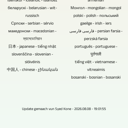
íslenskur ‐ icelandic ‐ islandez
armenian
Motorschwenkneiger
Dateien
neu
беларускі ‐ belarusian ‐ wit-
Монгол ‐ mongolian ‐ mongol
verzichtet
zu
gemischt
russisch
polski ‐ polish ‐ польський
werden.
verkaufen,
und
Српски ‐ serbian ‐ sérvio
gaeilge ‐ irish ‐ iers
Dies
zu
македонски ‐ macedonian ‐
فارسی فارسی ‐ persian farsia ‐
gemastert
reduziert
verschenken
ম্যাসেডোনিয়ান
perzská farsia
werden.
den
und
日本 ‐ japanese ‐ tiếng nhật
português ‐ portuguese ‐
technischen
zu
slovenščina ‐ slovenian ‐
पुर्तगाली
Aufwand.
slóivéinis
archivieren.
tiếng việt ‐ vietnamese ‐
中国人 ‐ chinese ‐ չինական
vítneaimis
bosanski ‐ bosnian ‐ bosanski
Update gemaach vun Syed Kone - 2026.08.08 - 19:01:55