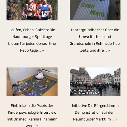
von
bzw.
UHDTV2
sich
Informationen
der
einem
Audiotracks
/
allerdings
über
Daten
zentralen
angepasst
4320p
um
Kultur-
auf
Punkt.
und
auszuproduzieren.
Interview-
Hintergrundbericht über die
Laufen, Gehen, Spielen: Die
und
USB-
Es
gemischt
oder
Umweltschule und
Naumburger Sporttage
Sportveranstatltungen,
Stick,
bedarf
werden.
Grundschule in Rehmsdorf bei
bieten für jeden etwas: Eine
Gesprächssituationen
gesellschaftliche
Speicherkarten
nur
Zeitz und ihre ... »
Das
Reportage ... »
mit
Ereignisse
und
einer
Einbinden
mehreren
und
Festplatten
einzigen
von
Personen,
vielem
ist
Person,
zusätzlichem
setzen
mehr.
nicht
um
Text-
wir
Wir
für
sämtliche
und
natürlich
sind
die
Kameras
Bildmaterial
auf
in
Ewigkeit
Initiative Die Bürgerstimme
Einblicke in die Praxis der
zu
sowie
das
Demonstration auf dem
Kinderpsychologie: Interview
der
gewährleistet.
steuern.
das
Multikameraverfahren.
Naumburger Markt im ... »
mit Dr. med. Karina Hinzmann
Lage,
Blu-
Weitere
Einbinden
von ... »