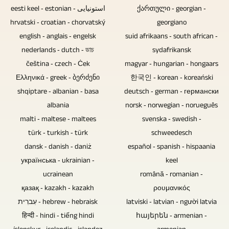
produzieren.
Datenverluste
oder
Kameras
eesti keel ‐ estonian ‐ استونیایی
ქართული ‐ georgian ‐
werden
aus
hrvatski ‐ croatian ‐ chorvatský
georgiano
zum
könnten.
anderen
english ‐ anglais ‐ engelsk
suid afrikaans ‐ south african ‐
Einsatz
Blu-
Quellen
nederlands ‐ dutch ‐ ডাচ
sydafrikansk
kommen.
ray-
integriert
čeština ‐ czech ‐ Ċek
magyar ‐ hungarian ‐ hongaars
Sollen
Discs,
Ελληνικά ‐ greek ‐ ბერძენი
werden,
한국인 ‐ korean ‐ koreański
Gesprächsrunden
DVDs
shqiptare ‐ albanian ‐ basa
deutsch ‐ german ‐ германски
können
ohne
und
albania
norsk ‐ norwegian ‐ norueguês
Sie
Publikum
CDs
malti ‐ maltese ‐ maltees
svenska ‐ swedish ‐
dies
auf
sind
türk ‐ turkish ‐ türk
schweedesch
gern
Video
dansk ‐ danish ‐ daniż
español ‐ spanish ‐ hispaania
bestens
übermitteln.
aufgezeichnet
українська ‐ ukrainian ‐
keel
geeignet,
Tonspuren
werden,
ucrainean
română ‐ romanian ‐
um
von
kann
қазақ ‐ kazakh ‐ kazakh
ρουμανικός
Musik,
Konzertaufzeichnungen
ggf.
עִברִית ‐ hebrew ‐ hebraisk
latviski ‐ latvian ‐ người latvia
Videos
können
हिन्दी ‐ hindi ‐ tiếng hindi
auf
հայերեն ‐ armenian ‐
oder
ebenfalls