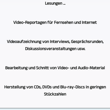
Lesungen ...
Video-
Produktion
Wir
ist
Video-Reportagen für Fernsehen und Internet
setzen
ein
bei
Schwerpunkt
Aus
der
von
Videoaufzeichnung von Interviews, Gesprächsrunden,
vielen
Videoaufzeichnung
STUTTGART
Diskussionsveranstaltungen usw.
Jahren
von
VIDEOPRODUKTION.
Tätigkeit
Theateraufführungen,
Wir
Auch
als
Konzerten,
Bearbeitung und Schnitt von Video- und Audio-Material
setzen
bei
Videojournalist
Lesungen
dabei
der
wuchs
etc.
Die
Kameras
Videoproduktion
ein
Herstellung von CDs, DVDs und Blu-ray-Discs in geringen
natürlich
Videoaufzeichnung
vom
von
großer
Stückzahlen
auf
von
selben
Gesprächsrunden,
Erfahrungsschatz.
das
Veranstaltungen,
Typ
Interviews,
Mehrere
Sie