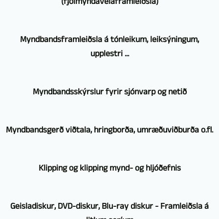
(fjölmyndavélaframleiðsla)
STUTTGART
Myndbandsframleiðsla á tónleikum, leiksýningum,
VIDEOPRODUKTION
upplestri ...
býður
þér
Myndbandsupptaka
upptöku
Myndbandsskýrslur fyrir sjónvarp og netið
af
og
leiksýningum,
framleiðslu
Þökk
tónleikum,
á
Myndbandsgerð viðtala, hringborða, umræðuviðburða o.fl.
sé
upplestri
fjölmyndavélum.
margra
o.fl.
Notaðar
Við
ára
fer
Klipping og klipping mynd- og hljóðefnis
eru
notum
starfsemi
að
atvinnumyndavélar
líka
getum
sjálfsögðu
Auðvitað
af
margar
við
Geisladiskur, DVD-diskur, Blu-ray diskur - Framleiðsla á
fram
er
sömu
myndavélar