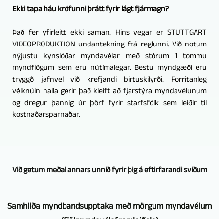
Ekki tapa háu kröfunni þrátt fyrir lágt fjármagn?
Það fer yfirleitt ekki saman. Hins vegar er STUTTGART
VIDEOPRODUKTION undantekning frá reglunni. Við notum
nýjustu kynslóðar myndavélar með stórum 1 tommu
myndflögum sem eru nútímalegar. Bestu myndgæði eru
tryggð jafnvel við krefjandi birtuskilyrði. Forritanleg
vélknúin halla gerir það kleift að fjarstýra myndavélunum
og dregur þannig úr þörf fyrir starfsfólk sem leiðir til
kostnaðarsparnaðar.
Við getum meðal annars unnið fyrir þig á eftirfarandi sviðum
Samhliða myndbandsupptaka með mörgum myndavélum