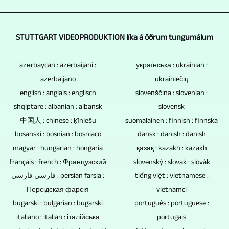
sem
ýmsa
Frá
stilltar
/
myndavélar
greint
kosti.
miðpunkti
og
4320p.
eru
var
USB-
hefur
blandaðar
STUTTGART VIDEOPRODUKTION líka á öðrum tungumálum
alltaf
frá.
lyklar,
myndatökumaður
á
nauðsynlegar
Þar
minniskort
allt
azərbaycan : azerbaijani :
українська : ukrainian :
sama
þegar
var
og
azerbaijano
ukrainiečių
fyrir
tíma.
kemur
um
harðir
english : anglais : englisch
slovenščina : slovenian :
augum
Ef
að
að
diskar
shqiptare : albanian : albansk
slovensk
og
samþætta
viðtölum
ræða
中国人 : chinese : ķīniešu
hafa
suomalainen : finnish : finnska
getur
á
og
bosanski : bosnian : bosniaco
núverandi
dansk : danish : danish
takmarkaðan
stillt
viðbótartexta
samtölum
magyar : hungarian : hongaria
қазақ : kazakh : kazakh
upplýsingar
geymsluþol.
myndavélarnar
og
við
français : french : Французский
slovenský : slovak : slovák
og
Rafrænir
saman
myndefni
marga.
فارسی فارسی : persian farsia :
tiếng việt : vietnamese :
fréttir,
íhlutir
á
er
Það
Персідская фарсія
vietnamci
félagsviðburði,
eru
margvíslegan
það
bugarski : bulgarian : bugarski
português : portuguese :
fer
menningarviðburði,
algeng
hátt.
ekki
italiano : italian : італійська
portugais
eftir
íþróttakeppni,
orsök