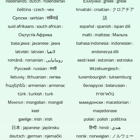
Þetta
vandamál.
nederlands : dutch : holenderski
Ελληνικά : greek : gresk
því
fótbolta,
gagnataps
dregur
Einnig
čeština : czech : чех
hrvatski : croatian : クロアチア
hvort
handbolta
af
úr
Српски : serbian : सर्बियाई
er
語
um
og
hörðum
suid afrikaans : south african :
mannafla
español : spanish : ispan dili
hægt
er
margt
diskum,
Оңтүстік Африка
malti : maltese : Мальта
og
að
að
fleira.
USB-
basa jawa : javanese : jawa
bahasa indonesia : indonesian :
kostnaði
hanna
ræða
Við
kubbum
latviski : latvian : لاتفيا
endonezya dili
vegna
og
viðburð
getum
română : romanian : رومانیایی
eesti keel : estonian : estniska
og
þess
samþætta
með
Русский : russian : रूसी
lëtzebuergesch :
rannsakað
minniskortum.
að
lógó
áhorfendum,
lietuvių : lithuanian : литва
luxembourgish : luksemburg
fyrir
Blu-
einn
og
hér
հայերեն : armenian : armenac
беларускі : belarusian :
þig
ray
aðili
blurbs.
er
türk : turkish : turk
בלארוסית
á
diskar,
getur
Við
Монгол : mongolian : mongoli
einnig
македонски : macedonian :
öllum
DVD
stjórnað
klippum
keel
maqedonase
hægt
hugsanlegum
diskar
mörgum
líka
gaeilge : irish : irish
polski : polish : polština
að
sviðum
og
myndavélum.
myndbönd
日本 : japanese : japönsku
हिन्दी : hindi : هندي
nota
og
geisladiskar
úr
deutsch : german : njemački
norsk : norwegian : ノルウェー