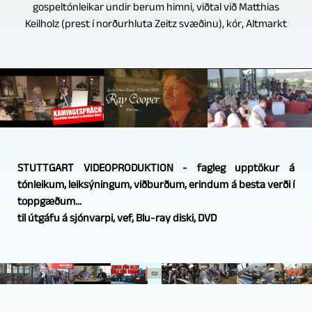
gospeltónleikar undir berum himni, viðtal við Matthias
Keilholz (prest í norðurhluta Zeitz svæðinu), kór, Altmarkt
STUTTGART VIDEOPRODUKTION - fagleg upptökur á
tónleikum, leiksýningum, viðburðum, erindum á besta verði í
toppgæðum...
til útgáfu á sjónvarpi, vef, Blu-ray diski, DVD