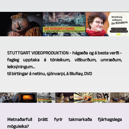
STUTTGART VIDEOPRODUKTION - hágæða og á besta verði -
fagleg upptaka á tónleikum, viðburðum, umræðum,
leiksýningum...
til birtingar á netinu, sjónvarpi, á BluRay, DVD
Metnaðarfull þrátt fyrir takmarkaða fjárhagslega
möguleika?