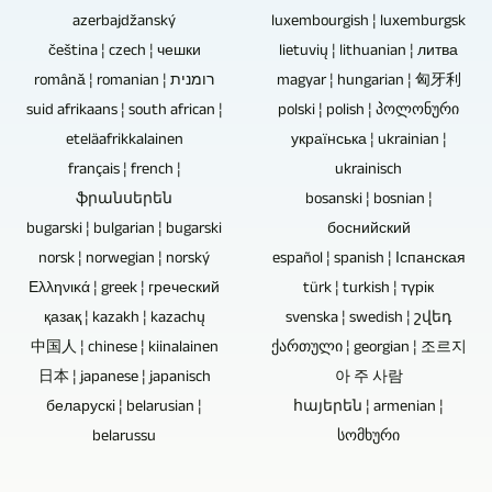
sem
að
öðrum
azerbajdžanský
luxembourgish ¦ luxemburgsk
átakið
gætu
fullu.
heimildum.
čeština ¦ czech ¦ чешки
lietuvių ¦ lithuanian ¦ литва
minnkar
orðið
Einnig
română ¦ romanian ¦ רומנית
magyar ¦ hungarian ¦ 匈牙利
ef
veikur
suid afrikaans ¦ south african ¦
er
polski ¦ polish ¦ პოლონური
myndbandsupptakan
punktur
eteläafrikkalainen
українська ¦ ukrainian ¦
hægt
er
og
français ¦ french ¦
ukrainisch
að
af
valdið
ֆրանսերեն
bosanski ¦ bosnian ¦
breyta,
umræðum
gagnatapi.
bugarski ¦ bulgarian ¦ bugarski
боснийский
blanda
án
norsk ¦ norwegian ¦ norský
español ¦ spanish ¦ Іспанская
Blu-
og
áhorfenda.
Ελληνικά ¦ greek ¦ греческий
türk ¦ turkish ¦ түрік
ray
ná
қазақ ¦ kazakh ¦ kazachų
svenska ¦ swedish ¦ շվեդ
diskar,
tökum
中国人 ¦ chinese ¦ kiinalainen
ქართული ¦ georgian ¦ 조르지
DVD
á
日本 ¦ japanese ¦ japanisch
아 주 사람
diskar
hljóðrásum
беларускі ¦ belarusian ¦
հայերեն ¦ armenian ¦
og
tónleikaupptaka.
belarussu
სომხური
geisladiskar
eru