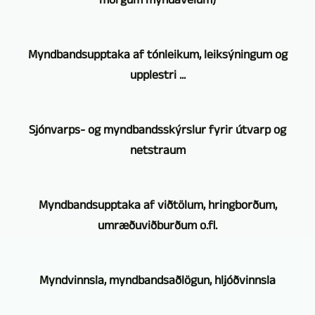
mörgum myndavélum)
Aðalstarfssvið
Myndbandsupptaka af tónleikum, leiksýningum og
STUTTGART
upplestri ...
VIDEOPRODUKTION
er
Myndbandsupptaka
myndbandsupptaka
Sjónvarps- og myndbandsskýrslur fyrir útvarp og
af
og
netstraum
leiksýningum,
myndbandsframleiðsla
tónleikum,
með
Með
upplestri
mörgum
Myndbandsupptaka af viðtölum, hringborðum,
því
o.fl.
myndavélum.
umræðuviðburðum o.fl.
að
fer
Við
starfa
að
notum
Það
sem
sjálfsögðu
Myndvinnsla, myndbandsaðlögun, hljóðvinnsla
myndavélar
fer
myndbandsblaðamaður
fram
af
eftir