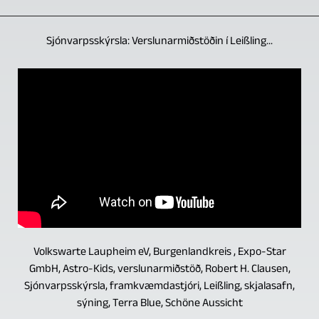
Sjónvarpsskýrsla: Verslunarmiðstöðin í Leißling...
Volkswarte Laupheim eV, Burgenlandkreis , Expo-Star
GmbH, Astro-Kids, verslunarmiðstöð, Robert H. Clausen,
Sjónvarpsskýrsla, framkvæmdastjóri, Leißling, skjalasafn,
sýning, Terra Blue, Schöne Aussicht