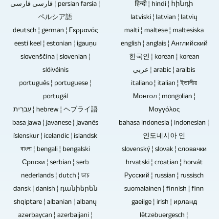
eru
við
فارسی فارسی ¦ persian farsia ¦
हिन्दी ¦ hindi ¦ հինդի
að
diskar
stjórna
einnig
ペルシア語
nokkra
latviski ¦ latvian ¦ latvių
við
hafa
5
hannaðir
deutsch ¦ german ¦ Γερμανός
malti ¦ maltese ¦ maltesiska
aðila.
getum
takmarkaðan
eða
og
eesti keel ¦ estonian ¦ igauņu
english ¦ anglais ¦ Английский
Fjarstýrðar
framleitt
geymsluþol.
fleiri
samþættir
slovenščina ¦ slovenian ¦
한국인 ¦ korean ¦ korean
myndavélar
sjónvarpsskýrslur
Blu-
myndavélum
við
slóivéinis
عربي ¦ arabic ¦ araibis
yrðu
og
ray
af
português ¦ portuguese ¦
italiano ¦ italian ¦ ইতালীয়
myndbandsklippingu.
notaðar
myndbandsskýrslur
diskar,
portugál
Монгол ¦ mongolian ¦
einum
Auðvelt
ef
fyrir
DVD
עִברִית ¦ hebrew ¦ ヘブライ語
Μογγόλος
aðila.
er
um
þig
diskar
basa jawa ¦ javanese ¦ javanês
bahasa indonesia ¦ indonesian ¦
Aðeins
að
viðburð
um
íslenskur ¦ icelandic ¦ islandsk
og
인도네시아 인
einn
samþætta
er
বাংলা ¦ bengali ¦ bengalski
alls
slovenský ¦ slovak ¦ словачки
geisladiskar
einstaklingur
myndbandsefni
að
Српски ¦ serbian ¦ serb
hrvatski ¦ croatian ¦ horvát
kyns
innihalda
getur
frá
ræða
nederlands ¦ dutch ¦ ডাচ
Русский ¦ russian ¦ russisch
efni.
enga
skráð
þínum
með
dansk ¦ danish ¦ դանիերեն
suomalainen ¦ finnish ¦ finn
rafræna
heilan
eigin
áhorfendum.
shqiptare ¦ albanian ¦ albanų
gaeilge ¦ irish ¦ ирланд
hluti
atburð
eða
azərbaycan ¦ azerbaijani ¦
lëtzebuergesch ¦
Tæknilega