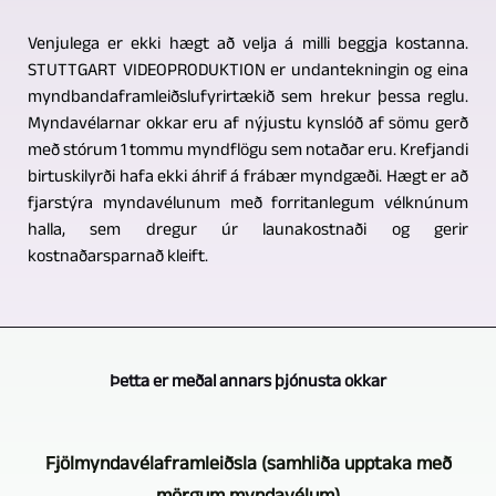
Venjulega er ekki hægt að velja á milli beggja kostanna.
STUTTGART VIDEOPRODUKTION er undantekningin og eina
myndbandaframleiðslufyrirtækið sem hrekur þessa reglu.
Myndavélarnar okkar eru af nýjustu kynslóð af sömu gerð
með stórum 1 tommu myndflögu sem notaðar eru. Krefjandi
birtuskilyrði hafa ekki áhrif á frábær myndgæði. Hægt er að
fjarstýra myndavélunum með forritanlegum vélknúnum
halla, sem dregur úr launakostnaði og gerir
kostnaðarsparnað kleift.
Þetta er meðal annars þjónusta okkar
Fjölmyndavélaframleiðsla (samhliða upptaka með