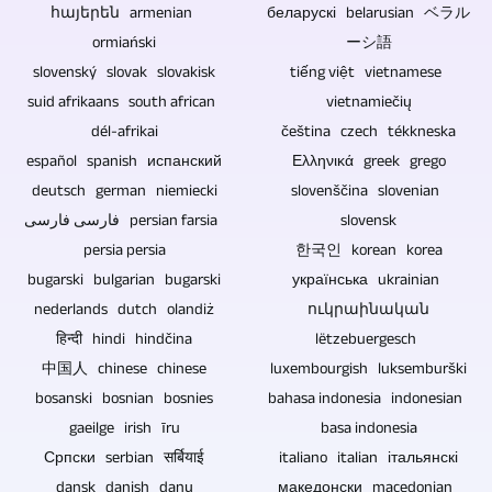
Blu-
հայերեն armenian
hljóðefni.
беларускі belarusian ベラル
Tæknilega
ray
ormiański
ーシ語
Ef
átakið
diskar,
slovenský slovak slovakisk
tiếng việt vietnamese
til
minnkar
DVD
suid afrikaans south african
vietnamiečių
dæmis
ef
diskar
dél-afrikai
čeština czech tékkneska
á
myndbandsupptakan
español spanish испанский
Ελληνικά greek grego
og
að
er
deutsch german niemiecki
slovenščina slovenian
geisladiskar
ná
af
فارسی فارسی persian farsia
slovensk
eru
tökum
umræðum
persia persia
한국인 korean korea
frábærir
á
án
bugarski bulgarian bugarski
українська ukrainian
til
hljóðlögum
nederlands dutch olandiż
áhorfenda.
ուկրաինական
að
tónleikaupptöku
हिन्दी hindi hindčina
lëtzebuergesch
selja,
getum
中国人 chinese chinese
luxembourgish luksemburški
gefa
við
bosanski bosnian bosnies
bahasa indonesia indonesian
og
gert
gaeilge irish īru
basa indonesia
geyma
Српски serbian सर्बियाई
italiano italian італьянскі
það
tónlist,
dansk danish danų
македонски macedonian