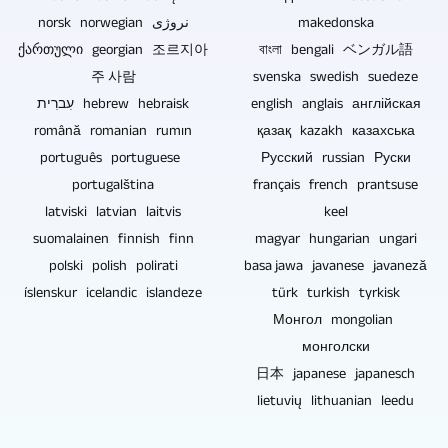
eða
myndbönd
norsk norwegian نروژی
makedonska
þú
eða
ქართული georgian 조르지아
বাংলা bengali ベンガル語
getur
주 사람
skrár.
svenska swedish suedeze
útvegað
עִברִית hebrew hebraisk
english anglais англійская
það
română romanian rumın
қазақ kazakh казахська
sem
português portuguese
Русский russian Руски
skrá.
portugalština
français french prantsuse
latviski latvian laitvis
keel
suomalainen finnish finn
magyar hungarian ungari
polski polish polirati
basa jawa javanese javaneză
íslenskur icelandic islandeze
türk turkish tyrkisk
Монгол mongolian
монголски
日本 japanese japanesch
lietuvių lithuanian leedu