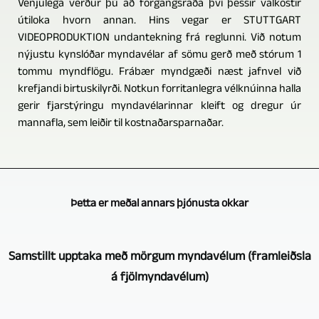
Venjulega verður þú að forgangsraða því þessir valkostir
útiloka hvorn annan. Hins vegar er STUTTGART
VIDEOPRODUKTION undantekning frá reglunni. Við notum
nýjustu kynslóðar myndavélar af sömu gerð með stórum 1
tommu myndflögu. Frábær myndgæði næst jafnvel við
krefjandi birtuskilyrði. Notkun forritanlegra vélknúinna halla
gerir fjarstýringu myndavélarinnar kleift og dregur úr
mannafla, sem leiðir til kostnaðarsparnaðar.
Þetta er meðal annars þjónusta okkar
Samstillt upptaka með mörgum myndavélum (framleiðsla
á fjölmyndavélum)