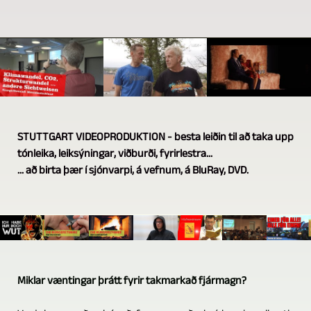
STUTTGART VIDEOPRODUKTION - besta leiðin til að taka upp
tónleika, leiksýningar, viðburði, fyrirlestra...
... að birta þær í sjónvarpi, á vefnum, á BluRay, DVD.
Miklar væntingar þrátt fyrir takmarkað fjármagn?