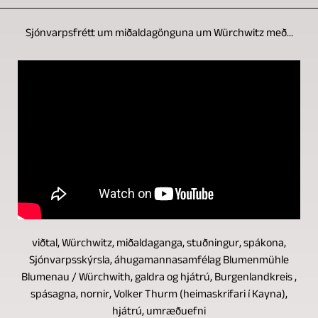
Sjónvarpsfrétt um miðaldagönguna um Würchwitz með...
viðtal, Würchwitz, miðaldaganga, stuðningur, spákona,
Sjónvarpsskýrsla, áhugamannasamfélag Blumenmühle
Blumenau / Würchwith, galdra og hjátrú, Burgenlandkreis ,
spásagna, nornir, Volker Thurm (heimaskrifari í Kayna),
hjátrú, umræðuefni