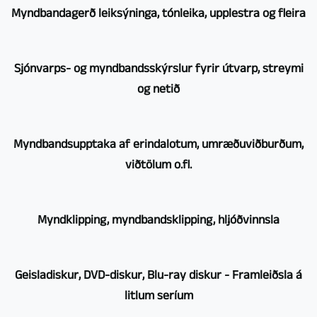
Þegar
Myndbandagerð leiksýninga, tónleika, upplestra og fleira
kemur
að
Myndbandsupptaka
upptöku
Sjónvarps- og myndbandsskýrslur fyrir útvarp, streymi
af
með
og netið
leiksýningum,
mörgum
tónleikum,
myndavélum
Á
upplestri
og
Myndbandsupptaka af erindalotum, umræðuviðburðum,
þessu
o.fl.
myndbandsframleiðslu
viðtölum o.fl.
sviði
fer
er
getum
að
STUTTGART
Notkun
við
sjálfsögðu
Myndklipping, myndbandsklipping, hljóðvinnsla
VIDEOPRODUKTION
nokkurra
líka
fram
félagi
myndavéla
byggt
með
Auðvitað
þinn.
er
á
Geisladiskur, DVD-diskur, Blu-ray diskur - Framleiðsla á
nokkrum
er
Við
einnig
mikilli
litlum seríum
myndavélum.
ekki
treystum
gagnleg
reynslu