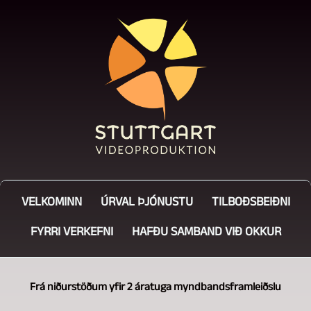
VELKOMINN
ÚRVAL ÞJÓNUSTU
TILBOÐSBEIÐNI
FYRRI VERKEFNI
HAFÐU SAMBAND VIÐ OKKUR
Frá niðurstöðum yfir 2 áratuga myndbandsframleiðslu