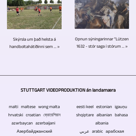
nauðsyn
/
hvort
og
Blu-
krefur,
UHDTV2
um
framleitt
ray
viðbótarmynd,
/
er
myndbandsframlög
diska,
texta
4320p
að
og
DVD
og
líka.
ræða
Opnun sýningarinnar "Lützen
sjónvarpsskýrslur.
Skýrsla um það helsta á
diska
myndbandsefni.
viðburð
1632 - stór saga í stórum ... »
handboltahátíðinni sem ... »
og
Þú
með
CD
getur
áhorfendum,
diska
líka
hér
er
sent
er
að
inn
einnig
STUTTGART VIDEOPRODUKTION án landamæra
þeir
núverandi
hægt
innihalda
mynd-,
malti maltese wong malta
eesti keel estonian igauņu
að
enga
texta-,
hrvatski croatian ক্রোয়েশিয়ান
shqiptare albanian bahasa
nota
rafræna
myndbands-
azərbaycan azerbaijani
albania
fjarstýrðar
íhluti.
og
Азербайджанский
عربي arabic арабская
myndavélar.